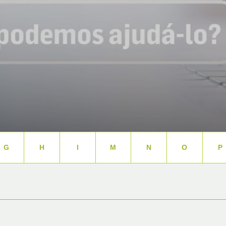
G
H
I
M
N
O
P