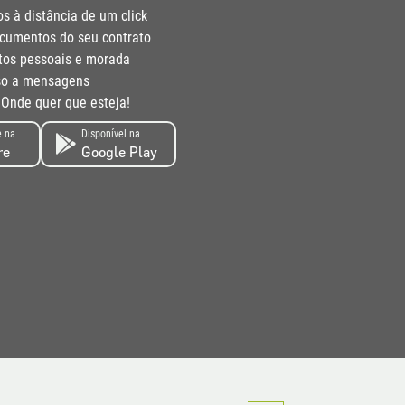
s à distância de um click
cumentos do seu contrato
tos pessoais e morada
sso a mensagens
Onde quer que esteja!
e na
Disponível na
re
Google Play