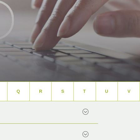
Q
R
S
T
U
V