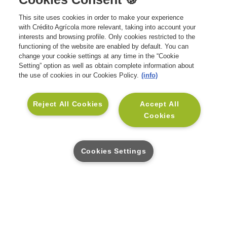
This site uses cookies in order to make your experience
SOLUÇÕES
with Crédito Agrícola more relevant, taking into account your
interests and browsing profile. Only cookies restricted to the
Seguros Vida e Crédito
INSTITUCIONAL
functioning of the website are enabled by default. You can
change your cookie settings at any time in the “Cookie
Seguros Vida e Família
Sobre a CA Vida
APOIO AO CLIENTE
Setting” option as well as obtain complete information about
the use of cookies in our Cookies Policy.
(info)
Seguros Vida e Saúde
Sustentabilidade
Contactos CA Vida
SOCIAL
Seguros Vida e Investimento
Informação Financeira
Glossário
Linkedin
Reject All Cookies
Accept All
Seguros para Empresas
Informação Legal
Cookies
Mediadores CA
Facebook
Blog Muda
Informações Relevantes para
Perguntas Frequentes
Instagram
o Cliente
Cookies Settings
Pedido de Contacto para
Rentabilidades e Cotações
Simulação
Benefícios MyVida