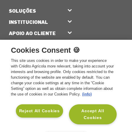
SOLUÇÕES
Seguros Vida e Crédito
INSTITUCIONAL
Seguros Vida e Família
Sobre a CA Vida
APOIO AO CLIENTE
Seguros Vida e Saúde
Sustentabilidade
Contactos CA Vida
SOCIAL
Cookies Consent 🍪
Seguros Vida e Investimento
Informação Financeira
Glossário
Linkedin
This site uses cookies in order to make your experience
Seguros para Empresas
Informação Legal
Mediadores CA
Facebook
with Crédito Agrícola more relevant, taking into account your
interests and browsing profile. Only cookies restricted to the
Blog Muda
Informações Relevantes para
Perguntas Frequentes
Instagram
functioning of the website are enabled by default. You can
o Cliente
change your cookie settings at any time in the “Cookie
Pedido de Contacto para
Rentabilidades e Cotações
Setting” option as well as obtain complete information about
Simulação
the use of cookies in our Cookies Policy.
(info)
Benefícios MyVida
Reject All Cookies
Accept All
Cookies