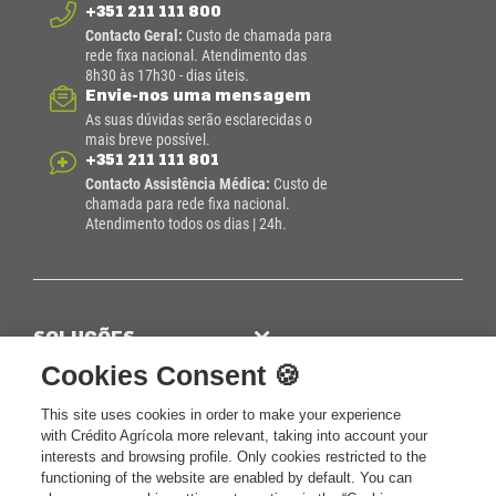
+351 211 111 800
Contacto Geral:
Custo de chamada para
rede fixa nacional. Atendimento das
8h30 às 17h30 - dias úteis.
Envie-nos uma mensagem
As suas dúvidas serão esclarecidas o
mais breve possível.
+351 211 111 801
Contacto Assistência Médica:
Custo de
chamada para rede fixa nacional.
Atendimento todos os dias | 24h.
SOLUÇÕES
Cookies Consent 🍪
Seguros Vida e Crédito
INSTITUCIONAL
Seguros Vida e Família
Sobre a CA Vida
This site uses cookies in order to make your experience
APOIO AO CLIENTE
with Crédito Agrícola more relevant, taking into account your
Seguros Vida e Saúde
Sustentabilidade
Contactos CA Vida
interests and browsing profile. Only cookies restricted to the
SOCIAL
functioning of the website are enabled by default. You can
Seguros Vida e Investimento
Informação Financeira
Glossário