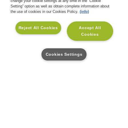
change your cookie settings at any time in the “Cookie
Linkedin
Setting” option as well as obtain complete information about
Seguros para Empresas
Informação Legal
Mediadores CA
Facebook
the use of cookies in our Cookies Policy.
(info)
Blog Muda
Informações Relevantes para
Perguntas Frequentes
Instagram
o Cliente
Reject All Cookies
Accept All
Pedido de Contacto para
Cookies
Rentabilidades e Cotações
Simulação
Benefícios MyVida
Cookies Settings
FAÇA DOWNLOAD DA APP MYVIDA
Descarregue na
Disponível na
App Store
Google Play