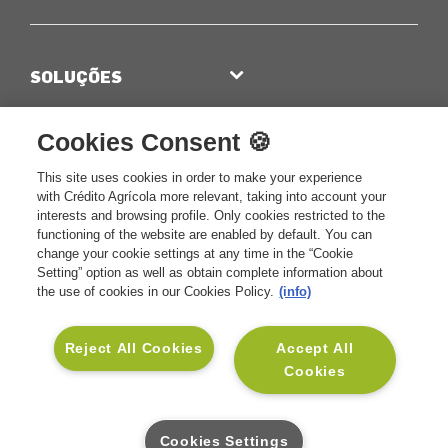
SOLUÇÕES
Seguros Vida e Crédito
INSTITUCIONAL
Cookies Consent 🍪
Seguros Vida e Família
Sobre a CA Vida
APOIO AO CLIENTE
Seguros Vida e Saúde
This site uses cookies in order to make your experience
Sustentabilidade
Contactos CA Vida
SOCIAL
with Crédito Agrícola more relevant, taking into account your
Seguros Vida e Investimento
Informação Financeira
interests and browsing profile. Only cookies restricted to the
Glossário
Linkedin
functioning of the website are enabled by default. You can
Seguros para Empresas
Informação Legal
Mediadores CA
change your cookie settings at any time in the “Cookie
Facebook
Setting” option as well as obtain complete information about
Blog Muda
Informações Relevantes para
Perguntas Frequentes
the use of cookies in our Cookies Policy.
(info)
Instagram
o Cliente
Pedido de Contacto para
Rentabilidades e Cotações
Simulação
Reject All Cookies
Accept All
Cookies
Benefícios MyVida
Cookies Settings