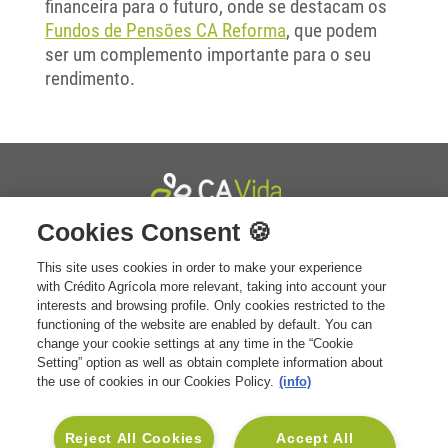
financeira para o futuro, onde se destacam os
Fundos de Pensões CA Reforma
, que podem
ser um complemento importante para o seu
rendimento.
Cookies Consent 🍪
+351 211 111 800
Contacto Geral:
Custo de chamada para
This site uses cookies in order to make your experience
rede fixa nacional. Atendimento das
with Crédito Agrícola more relevant, taking into account your
8h30 às 17h30 - dias úteis.
interests and browsing profile. Only cookies restricted to the
Envie-nos uma mensagem
functioning of the website are enabled by default. You can
As suas dúvidas serão esclarecidas o
change your cookie settings at any time in the “Cookie
mais breve possível.
Setting” option as well as obtain complete information about
+351 211 111 801
the use of cookies in our Cookies Policy.
(info)
Contacto Assistência Médica:
Custo de
chamada para rede fixa nacional.
Atendimento todos os dias | 24h.
Reject All Cookies
Accept All