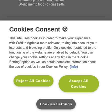
Atendimento todos os dias | 24h.
Cookies Consent 🍪
SOLUÇÕES
Seguros Vida e Crédito
This site uses cookies in order to make your experience
INSTITUCIONAL
with Crédito Agrícola more relevant, taking into account your
Seguros Vida e Família
Sobre a CA Vida
interests and browsing profile. Only cookies restricted to the
APOIO AO CLIENTE
functioning of the website are enabled by default. You can
Seguros Vida e Saúde
Sustentabilidade
Contactos CA Vida
change your cookie settings at any time in the “Cookie
SOCIAL
Setting” option as well as obtain complete information about
Seguros Vida e Investimento
Informação Financeira
Glossário
Linkedin
the use of cookies in our Cookies Policy.
(info)
Seguros para Empresas
Informação Legal
Mediadores CA
Facebook
Reject All Cookies
Accept All
Blog Muda
Informações Relevantes para
Perguntas Frequentes
Instagram
Cookies
o Cliente
Pedido de Contacto para
Rentabilidades e Cotações
Simulação
Cookies Settings
Benefícios MyVida