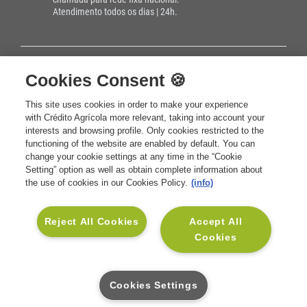
Atendimento todos os dias | 24h.
Cookies Consent 🍪
SOLUÇÕES
Seguros Vida e Crédito
This site uses cookies in order to make your experience
INSTITUCIONAL
with Crédito Agrícola more relevant, taking into account your
Seguros Vida e Família
Sobre a CA Vida
interests and browsing profile. Only cookies restricted to the
APOIO AO CLIENTE
functioning of the website are enabled by default. You can
Seguros Vida e Saúde
Sustentabilidade
Contactos CA Vida
change your cookie settings at any time in the “Cookie
SOCIAL
Setting” option as well as obtain complete information about
Seguros Vida e Investimento
Informação Financeira
Glossário
Linkedin
the use of cookies in our Cookies Policy.
(info)
Seguros para Empresas
Informação Legal
Mediadores CA
Facebook
Reject All Cookies
Accept All
Blog Muda
Informações Relevantes para
Perguntas Frequentes
Instagram
Cookies
o Cliente
Pedido de Contacto para
Rentabilidades e Cotações
Simulação
Cookies Settings
Benefícios MyVida