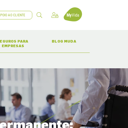
My
Vida
POIO AO CLIENTE
(CURRENT)
(CURRENT)
EGUROS PARA
BLOG MUDA
EMPRESAS
 permanente: