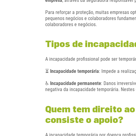
empresa
, através da seguradora responsável 
Para reforçar a proteção, muitas empresas 
pequenos negócios e colaboradores fundamen
colaboradores e negócios.
Tipos de incapacida
A incapacidade profissional pode ser temporá
⏳
Incapacidade temporária
: Impede a realiza
♿
Incapacidade permanente
: Danos irrevers
negativa da incapacidade temporária. Nestes c
Quem tem direito ao
consiste o apoio?
A incapacidade temporária por doença profissi