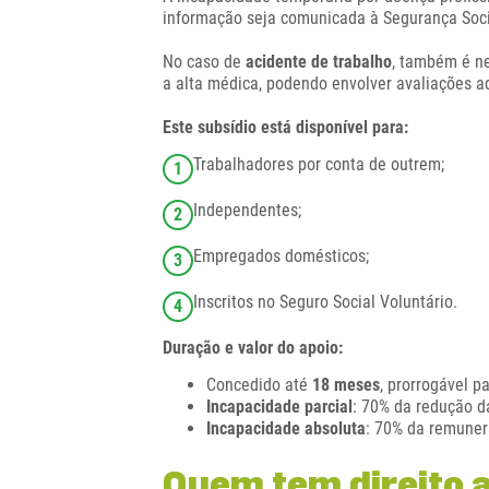
informação seja comunicada à Segurança Socia
No caso de
acidente de trabalho
, também é ne
a alta médica, podendo envolver avaliações a
Este subsídio está disponível para:
Trabalhadores por conta de outrem;
1
Independentes;
2
Empregados domésticos;
3
Inscritos no Seguro Social Voluntário.
4
Duração e valor do apoio:
Concedido até
18 meses
, prorrogável p
Incapacidade parcial
: 70% da redução d
Incapacidade absoluta
: 70% da remuner
Quem tem direito 