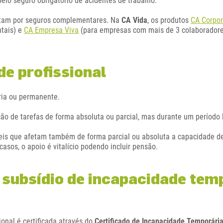
pelo seguro obrigatório de acidentes de trabalho.
optam por seguros complementares. Na
CA Vida
, os produtos
CA Corpor
tais) e
CA Empresa Viva
(para empresas com mais de 3 colaboradore
de profissional
ria ou permanente.
ção de tarefas de forma absoluta ou parcial, mas durante um período
íveis que afetam também de forma parcial ou absoluta a capacidade d
asos, o apoio é vitalício podendo incluir pensão.
 subsídio de incapacidade tem
onal é certificada através do
Certificado de Incapacidade Temporári