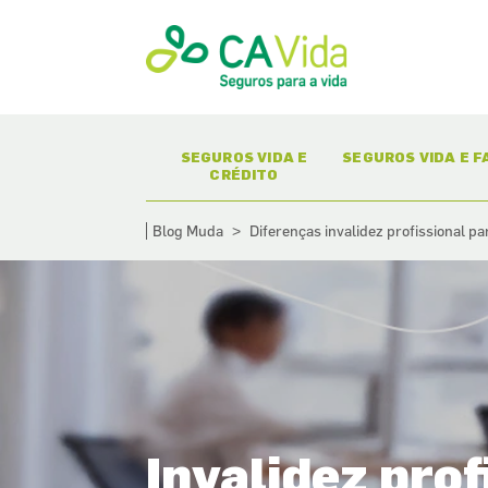
(CURRENT)
(CURR
SEGUROS VIDA E
SEGUROS VIDA E F
CRÉDITO
Blog Muda
Diferenças invalidez profissional p
>
Invalidez pro