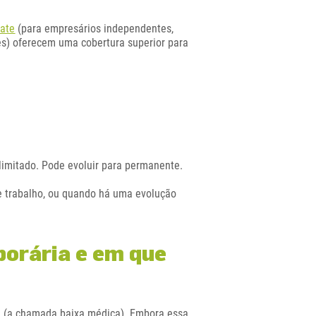
ate
(para empresários independentes,
s) oferecem uma cobertura superior para
 limitado. Pode evoluir para permanente.
e trabalho, ou quando há uma evolução
porária e em que
a
(a chamada baixa médica). Embora essa