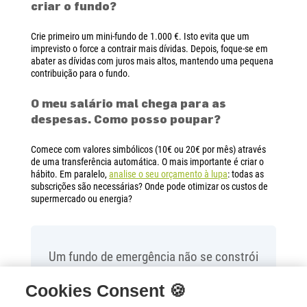
criar o fundo?
Crie primeiro um mini-fundo de 1.000 €. Isto evita que um
imprevisto o force a contrair mais dívidas. Depois, foque-se em
abater as dívidas com juros mais altos, mantendo uma pequena
contribuição para o fundo.
O meu salário mal chega para as
despesas. Como posso poupar?
Comece com valores simbólicos (10€ ou 20€ por mês) através
de uma transferência automática. O mais importante é criar o
hábito. Em paralelo,
analise o seu orçamento à lupa
: todas as
subscrições são necessárias? Onde pode otimizar os custos de
supermercado ou energia?
Um fundo de emergência não se constrói
num dia, mas cada euro que lá colocar é um
Cookies Consent 🍪
passo em direção à estabilidade financeira.