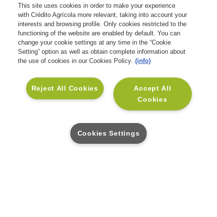
This site uses cookies in order to make your experience
Comece hoje, mesmo que com pouco. O
with Crédito Agrícola more relevant, taking into account your
hábito vale mais do que o valor.
interests and browsing profile. Only cookies restricted to the
functioning of the website are enabled by default. You can
change your cookie settings at any time in the “Cookie
Setting” option as well as obtain complete information about
the use of cookies in our Cookies Policy.
(info)
ARTIGOS RELACIONADOS
Reject All Cookies
Accept All
Cookies
Como fazer um orçamento
familiar
Cookies Settings