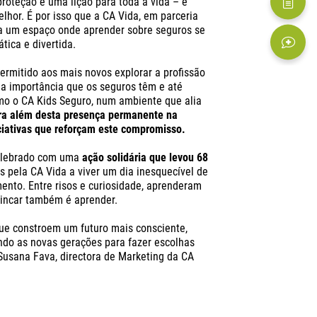
roteção é uma lição para toda a vida – e
hor. É por isso que a CA Vida, em parceria
za um espaço onde aprender sobre seguros se
tica e divertida.
ermitido aos mais novos explorar a profissão
 a importância que os seguros têm e até
mo o CA Kids Seguro, num ambiente que alia
ra além desta presença permanente na
ciativas que reforçam este compromisso.
celebrado com uma
ação solidária que levou 68
 pela CA Vida a viver um dia inesquecível de
ento. Entre risos e curiosidade, aprenderam
rincar também é aprender.
ue constroem um futuro mais consciente,
ando as novas gerações para fazer escolhas
Susana Fava, directora de Marketing da CA