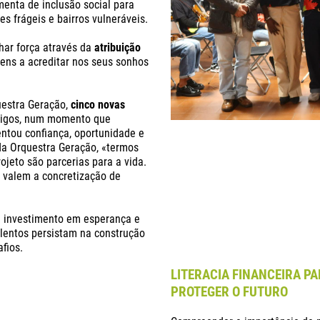
menta de inclusão social para
es frágeis e bairros vulneráveis.
har força através da
atribuição
vens a acreditar nos seus sonhos
uestra Geração,
cinco novas
migos, num momento que
entou confiança, oportunidade e
da Orquestra Geração, «termos
jeto são parcerias para a vida.
 valem a concretização de
m investimento em esperança e
lentos persistam na construção
fios.
LITERACIA FINANCEIRA P
PROTEGER O FUTURO