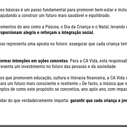
ades básicas é um passo fundamental para promover bem-estar e incl
 ajudando a construir um futuro mais saudável e equilibrado.
omentos do ano como a Páscoa, o Dia da Criança e o Natal, levando 
roporcionam alegria e reforçam a integração social.
isso representa uma aposta no futuro: assegurar que cada criança 
sformar intenções em ações concretas
. Para a CA Vida, esta responsa
resenta um investimento no futuro das pessoas e da sociedade.
s que promovem educação, cultura e literacia financeira, a CA Vida c
ra um futuro mais consciente e resiliente.» De facto, a música que i
mplos de como este propósito se concretiza, ano após ano, com impac
cuidar do que verdadeiramente importa:
garantir que cada criança e j