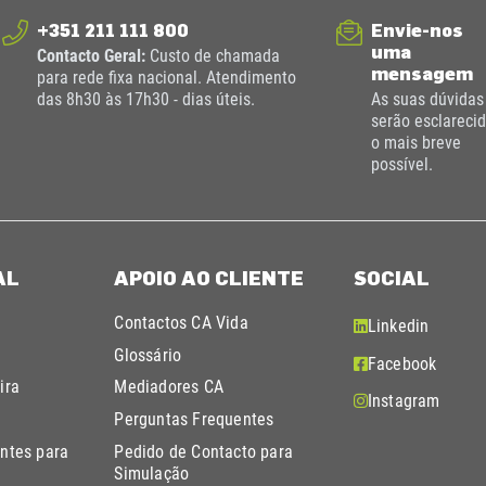
+351 211 111 800
Envie-nos
uma
Contacto Geral:
Custo de chamada
mensagem
para rede fixa nacional. Atendimento
das 8h30 às 17h30 - dias úteis.
As suas dúvidas
serão esclareci
o mais breve
possível.
AL
APOIO AO CLIENTE
SOCIAL
Contactos CA Vida
Linkedin
Glossário
Facebook
ira
Mediadores CA
Instagram
Perguntas Frequentes
ntes para
Pedido de Contacto para
Simulação