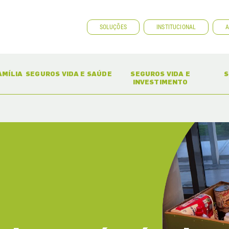
SOLUÇÕES
INSTITUCIONAL
A
ENT)
(CURRENT)
(CURRENT)
AMÍLIA
SEGUROS VIDA E SAÚDE
SEGUROS VIDA E
S
INVESTIMENTO