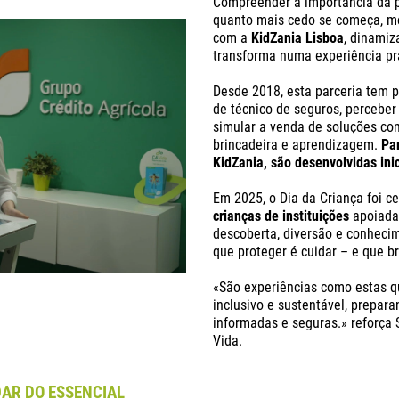
Compreender a importância da p
quanto mais cedo se começa, mel
com a
KidZania Lisboa
, dinami
transforma numa experiência prá
Desde 2018, esta parceria tem p
de técnico de seguros, perceber
simular a venda de soluções co
brincadeira e aprendizagem.
Pa
KidZania, são desenvolvidas ini
Em 2025, o Dia da Criança foi 
crianças de instituições
apoiadas
descoberta, diversão e conhecim
que proteger é cuidar – e que b
«São experiências como estas q
inclusivo e sustentável, prepar
informadas e seguras.» reforça 
Vida.
DAR DO ESSENCIAL