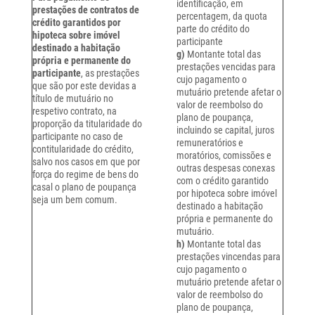
identificação, em
prestações de contratos de
percentagem, da quota
crédito garantidos por
parte do crédito do
hipoteca sobre imóvel
participante
destinado a habitação
g)
Montante total das
própria e permanente do
prestações vencidas para
participante
, as prestações
cujo pagamento o
que são por este devidas a
mutuário pretende afetar o
título de mutuário no
valor de reembolso do
respetivo contrato, na
plano de poupança,
proporção da titularidade do
incluindo se capital, juros
participante no caso de
remuneratórios e
contitularidade do crédito,
moratórios, comissões e
salvo nos casos em que por
outras despesas conexas
força do regime de bens do
com o crédito garantido
casal o plano de poupança
por hipoteca sobre imóvel
seja um bem comum.
destinado a habitação
própria e permanente do
mutuário.
h)
Montante total das
prestações vincendas para
cujo pagamento o
mutuário pretende afetar o
valor de reembolso do
plano de poupança,