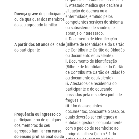
i.
Atestado médico que declare a
situação de doença ou a
Doença grave
do participante
enfermidade, emitido pelos
ou de qualquer dos membros
competentes serviços do sistema
do seu agregado familiar
ou subsistema de saúde que
abranja o interessado.
i.
Documento de identificação
A partir dos 60 anos
de idade
(Bilhete de Identidade e do Cartão
do participante
de Contribuinte Cartão de Cidadão
ou documento equivalente).
i.
Documento de identificação
(Bilhete de Identidade e do Cartão
de Contribuinte Cartão de Cidadão
ou documento equivalente)
ii.
Atestados de residência do
participante e do educando
passados pela respetiva junta de
freguesia
iii.
Um dos seguintes
documentos, consoante o caso, os
Frequência ou ingresso
do
quais deverão ser entregues à
participante ou de qualquer
entidade gestora, conjuntamente
dos membros do seu
com o pedido de reembolso ao
agregado familiar
em curso
abrigo da alínea f) do n º 1 do
do ensino profissional ou do