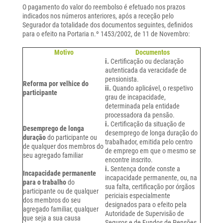
O pagamento do valor do reembolso é efetuado nos prazos
indicados nos números anteriores, após a receção pelo
Segurador da totalidade dos documentos seguintes, definidos
para o efeito na Portaria n.º 1453/2002, de 11 de Novembro:
Motivo
Documentos
i.
Certificação ou declaração
autenticada da veracidade de
pensionista.
Reforma por velhice do
ii.
Quando aplicável, o respetivo
participante
grau de incapacidade,
determinada pela entidade
processadora da pensão.
i.
Certificação da situação de
Desemprego de longa
desemprego de longa duração do
duração
do participante ou
trabalhador, emitida pelo centro
de qualquer dos membros do
de emprego em que o mesmo se
seu agregado familiar
encontre inscrito.
i.
Sentença donde conste a
Incapacidade permanente
incapacidade permanente, ou, na
para o trabalho
do
sua falta, certificação por órgãos
participante ou de qualquer
periciais especialmente
dos membros do seu
designados para o efeito pela
agregado familiar, qualquer
Autoridade de Supervisão de
que seja a sua causa
Seguros e de Fundos de Pensões.