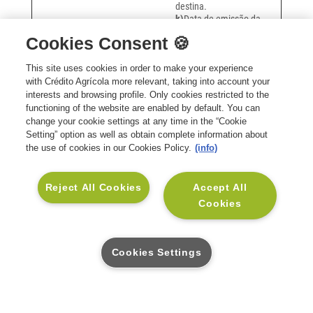
destina.
k)
Data de emissão da
declaração.
Cookies Consent 🍪
This site uses cookies in order to make your experience
with Crédito Agrícola more relevant, taking into account your
interests and browsing profile. Only cookies restricted to the
functioning of the website are enabled by default. You can
change your cookie settings at any time in the “Cookie
+351 211 111 800
Setting” option as well as obtain complete information about
the use of cookies in our Cookies Policy.
(info)
Contacto Geral:
Custo de chamada para
rede fixa nacional. Atendimento das
8h30 às 17h30 - dias úteis.
Envie-nos uma mensagem
Reject All Cookies
Accept All
As suas dúvidas serão esclarecidas o
Cookies
mais breve possível.
+351 211 111 801
Contacto Assistência Médica:
Custo de
Cookies Settings
chamada para rede fixa nacional.
Atendimento todos os dias | 24h.