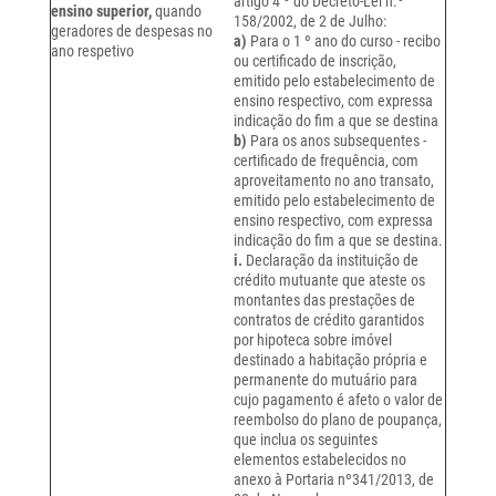
artigo 4 º do Decreto-Lei n.º
ensino superior,
quando
158/2002, de 2 de Julho:
geradores de despesas no
a)
Para o 1 º ano do curso - recibo
ano respetivo
ou certificado de inscrição,
emitido pelo estabelecimento de
ensino respectivo, com expressa
indicação do fim a que se destina
b)
Para os anos subsequentes -
certificado de frequência, com
aproveitamento no ano transato,
emitido pelo estabelecimento de
ensino respectivo, com expressa
indicação do fim a que se destina.
i.
Declaração da instituição de
crédito mutuante que ateste os
montantes das prestações de
contratos de crédito garantidos
por hipoteca sobre imóvel
destinado a habitação própria e
permanente do mutuário para
cujo pagamento é afeto o valor de
reembolso do plano de poupança,
que inclua os seguintes
elementos estabelecidos no
anexo à Portaria nº341/2013, de