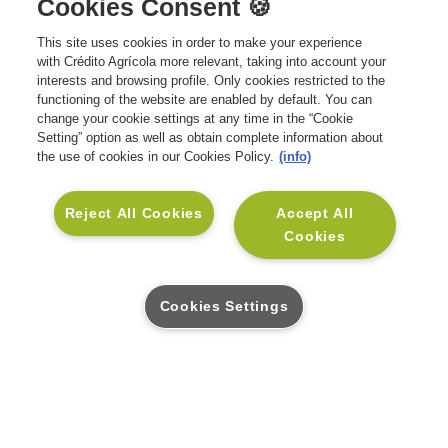
Cookies Consent 🍪
As suas dúvidas serão esclarecidas o
mais breve possível.
This site uses cookies in order to make your experience
+351 211 111 801
with Crédito Agrícola more relevant, taking into account your
Contacto Assistência Médica:
Custo de
interests and browsing profile. Only cookies restricted to the
chamada para rede fixa nacional.
functioning of the website are enabled by default. You can
Atendimento todos os dias | 24h.
change your cookie settings at any time in the “Cookie
Setting” option as well as obtain complete information about
the use of cookies in our Cookies Policy.
(info)
SOLUÇÕES
Reject All Cookies
Accept All
Seguros Vida e Crédito
Cookies
INSTITUCIONAL
Seguros Vida e Família
Sobre a CA Vida
APOIO AO CLIENTE
Cookies Settings
Seguros Vida e Saúde
Sustentabilidade
Contactos CA Vida
SOCIAL
Seguros Vida e Investimento
Informação Financeira
Glossário
Linkedin
Seguros para Empresas
Informação Legal
Mediadores CA
Facebook
Blog Muda
Informações Relevantes para
Perguntas Frequentes
Instagram
o Cliente