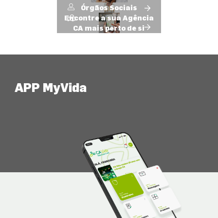
Órgãos Sociais
Encontre a sua Agência
CA mais perto de si
APP MyVida