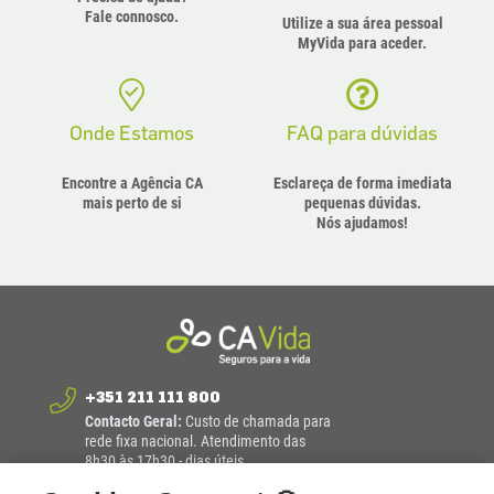
Fale connosco.
Utilize a sua área pessoal
MyVida para aceder.
Onde Estamos
FAQ para dúvidas
Encontre a Agência CA
Esclareça de forma imediata
mais perto de si
pequenas dúvidas.
Nós ajudamos!
+351 211 111 800
Contacto Geral:
Custo de chamada para
rede fixa nacional. Atendimento das
8h30 às 17h30 - dias úteis.
Envie-nos uma mensagem