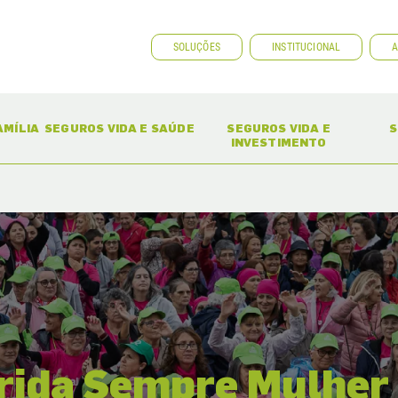
SOLUÇÕES
INSTITUCIONAL
A
ENT)
(CURRENT)
(CURRENT)
AMÍLIA
SEGUROS VIDA E SAÚDE
SEGUROS VIDA E
S
INVESTIMENTO
rida Sempre Mulher