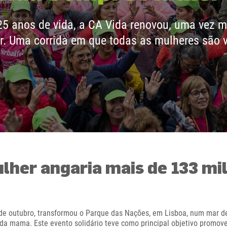
 anos de vida, a CA Vida renovou, uma vez ma
. Uma corrida em que todas as mulheres são 
her angaria mais de 133 mil
 de outubro, transformou o Parque das Nações, em Lisboa, num mar de
 da mama. Este evento solidário teve como principal objetivo promove