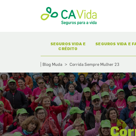
(CURRENT)
(CURR
SEGUROS VIDA E
SEGUROS VIDA E F
CRÉDITO
Blog Muda
Corrida Sempre Mulher 23
>
Cor