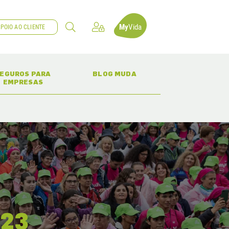
My
Vida
POIO AO CLIENTE
(CURRENT)
(CURRENT)
EGUROS PARA
BLOG MUDA
EMPRESAS
 23