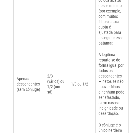
coloca abaixo
desse mínimo
(por exemplo,
com muitos
filhos), a sua
quota é
ajustada para
assegurar esse
patamar.
A legítima
reparte-se de
forma igual por
todos os
2/3
descendentes
Apenas
(vários) ou
— netos se não
descendentes
1/3 ou 1/2
1/2 (um
houver filhos —
(sem cônjuge)
só)
e nenhum pode
ser afastado,
salvo casos de
indignidade ou
deserdação.
O cônjuge é o
único herdeiro