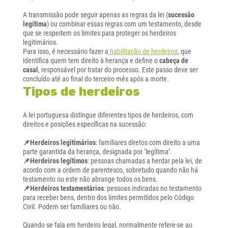
A transmissão pode seguir apenas as regras da lei (
sucessão
legítima
) ou combinar essas regras com um testamento, desde
que se respeitem os limites para proteger os herdeiros
legitimários.
Para isso, é necessário fazer a
habilitação de herdeiros
, que
identifica quem tem direito à herança e define o
cabeça de
casal
, responsável por tratar do processo. Este passo deve ser
concluído até ao final do terceiro mês após a morte.
Tipos de herdeiros
A lei portuguesa distingue diferentes tipos de herdeiros, com
direitos e posições específicas na sucessão:
📌Herdeiros legitimários
: familiares diretos com direito a uma
parte garantida da herança, designada por ‘legítima’.
📌Herdeiros legítimos
: pessoas chamadas a herdar pela lei, de
acordo com a ordem de parentesco, sobretudo quando não há
testamento ou este não abrange todos os bens.
📌Herdeiros testamentários
: pessoas indicadas no testamento
para receber bens, dentro dos limites permitidos pelo Código
Civil. Podem ser familiares ou não.
Quando se fala em herdeiro legal, normalmente refere-se ao