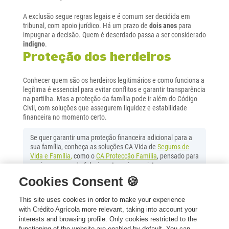
A exclusão segue regras legais e é comum ser decidida em
tribunal, com apoio jurídico. Há um prazo de
dois anos
para
impugnar a decisão. Quem é deserdado passa a ser considerado
indigno
.
Proteção dos herdeiros
Conhecer quem são os herdeiros legitimários e como funciona a
legítima é essencial para evitar conflitos e garantir transparência
na partilha. Mas a proteção da família pode ir além do Código
Civil, com soluções que assegurem liquidez e estabilidade
financeira no momento certo.
Se quer garantir uma proteção financeira adicional para a
sua família, conheça as soluções CA Vida de
Seguros de
Vida e Família
,
como o
CA Protecção Família
, pensado para
apoiar em caso de falecimento ou imprevistos graves.
Cookies Consent 🍪
This site uses cookies in order to make your experience
with Crédito Agrícola more relevant, taking into account your
interests and browsing profile. Only cookies restricted to the
functioning of the website are enabled by default. You can