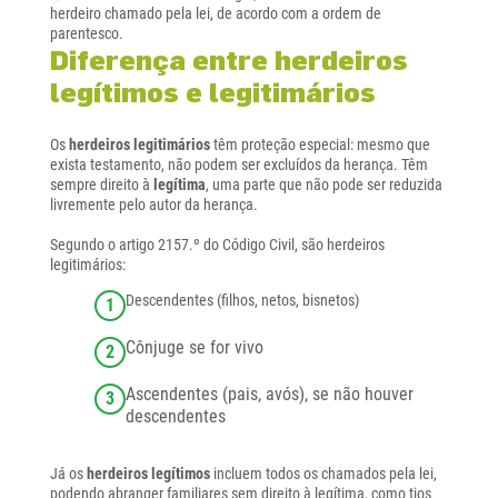
herdeiro chamado pela lei, de acordo com a ordem de
parentesco.
Diferença entre herdeiros
legítimos e legitimários
Os
herdeiros legitimários
têm proteção especial: mesmo que
exista testamento, não podem ser excluídos da herança. Têm
sempre direito à
legítima
, uma parte que não pode ser reduzida
livremente pelo autor da herança.
Segundo o artigo 2157.º do Código Civil, são herdeiros
legitimários:
Descendentes (filhos, netos, bisnetos)
1
Cônjuge se for vivo
2
Ascendentes (pais, avós), se não houver
3
descendentes
Já os
herdeiros legítimos
incluem todos os chamados pela lei,
podendo abranger familiares sem direito à legítima, como tios