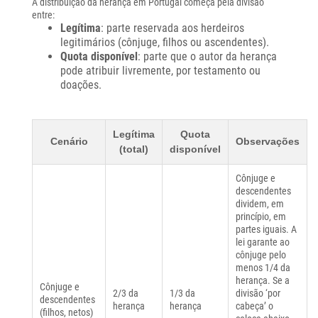
A distribuição da herança em Portugal começa pela divisão
entre:
Legítima
: parte reservada aos herdeiros
legitimários (cônjuge, filhos ou ascendentes).
Quota disponível
: parte que o autor da herança
pode atribuir livremente, por testamento ou
doações.
Legítima
Quota
Cenário
Observações
(total)
disponível
Cônjuge e
descendentes
dividem, em
princípio, em
partes iguais. A
lei garante ao
cônjuge pelo
menos 1/4 da
herança. Se a
Cônjuge e
2/3 da
1/3 da
divisão ‘por
descendentes
herança
herança
cabeça’ o
(filhos, netos)