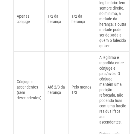
legitimário: tem
sempre direito,
no mínimo, a
Apenas
1/2 da
1/2 da
metade da
cônjuge
herança
herança
herança; a outra
metade pode
ser deixada a
quem o falecido
quiser.
A legítima é
repartida entre
cônjuge e
pais/avós. O
cônjuge
Cônjuge e
mantém uma
ascendentes
Até 2/3 da
Pelo menos
posição
(sem
herança
1/3
reforçada, não
descendentes)
podendo ficar
com uma fração
residual face
aos
ascendentes.
Pais ou avós,