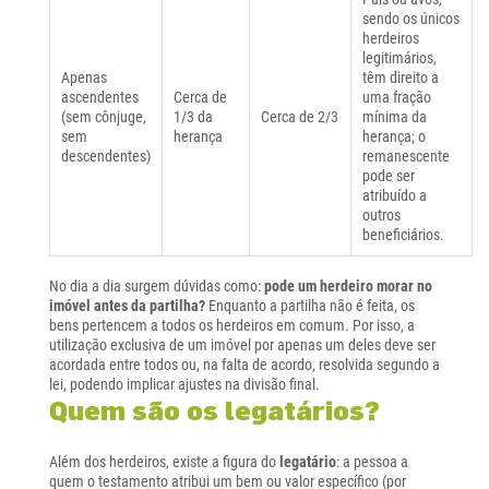
sendo os únicos
herdeiros
legitimários,
Apenas
têm direito a
ascendentes
Cerca de
uma fração
(sem cônjuge,
1/3 da
Cerca de 2/3
mínima da
sem
herança
herança; o
descendentes)
remanescente
pode ser
atribuído a
outros
beneficiários.
No dia a dia surgem dúvidas como:
pode um herdeiro morar no
imóvel antes da partilha?
Enquanto a partilha não é feita, os
bens pertencem a todos os herdeiros em comum. Por isso, a
utilização exclusiva de um imóvel por apenas um deles deve ser
acordada entre todos ou, na falta de acordo, resolvida segundo a
lei, podendo implicar ajustes na divisão final.
Quem são os legatários?
Além dos herdeiros, existe a figura do
legatário
: a pessoa a
quem o testamento atribui um bem ou valor específico (por