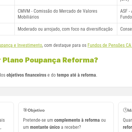
CMVM - Comissão do Mercado de Valores
ASF -
Mobiliários
Fundo
Moderado ou arrojado, com foco na diversificação
Conse
upança e Investimento
, com destaque para os
Fundos de Pensões CA
r Plano Poupança Reforma?
 dos
objetivos financeiros
e do
tempo até à reforma
.
🎯
🕒
Objetivo
I
ais
Pretende-se um
complemento à reforma
ou
Quan
,
um
montante único
a receber?
refo