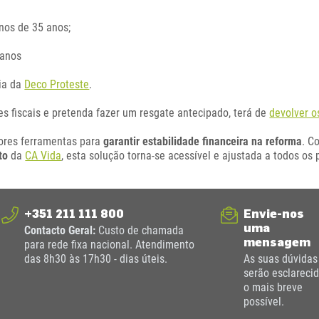
nos de 35 anos;
 anos
uia da
Deco Proteste
.
es fiscais e pretenda fazer um resgate antecipado, terá de
d
evolver 
res ferramentas para
garantir estabilidade financeira na reforma
. 
to
da
CA Vida
, esta solução torna-se acessível e ajustada a todos os 
+351 211 111 800
Envie-nos
uma
Contacto Geral:
Custo de chamada
mensagem
para rede fixa nacional. Atendimento
das 8h30 às 17h30 - dias úteis.
As suas dúvidas
serão esclareci
o mais breve
possível.