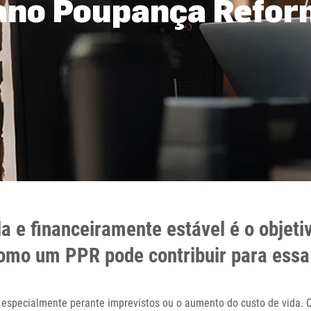
lano Poupança Refo
a e financeiramente estável é o objeti
omo um PPR pode contribuir para essa
, especialmente perante imprevistos ou o aumento do custo de vida.