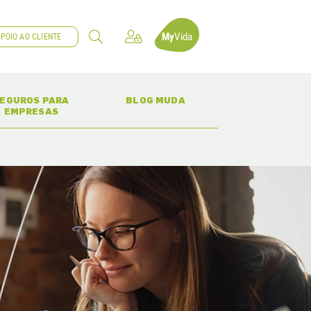
My
Vida
POIO AO CLIENTE
(CURRENT)
(CURRENT)
EGUROS PARA
BLOG MUDA
EMPRESAS