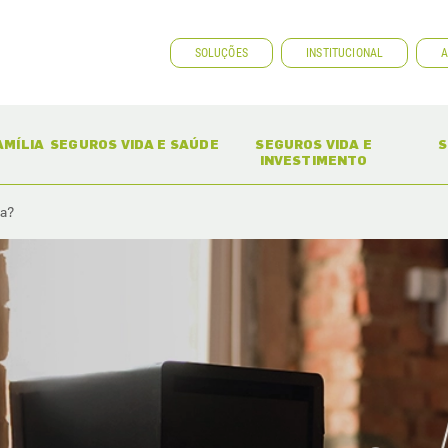
SOLUÇÕES
INSTITUCIONAL
A
ENT)
(CURRENT)
(CURRENT)
AMÍLIA
SEGUROS VIDA E SAÚDE
SEGUROS VIDA E
S
INVESTIMENTO
ma?