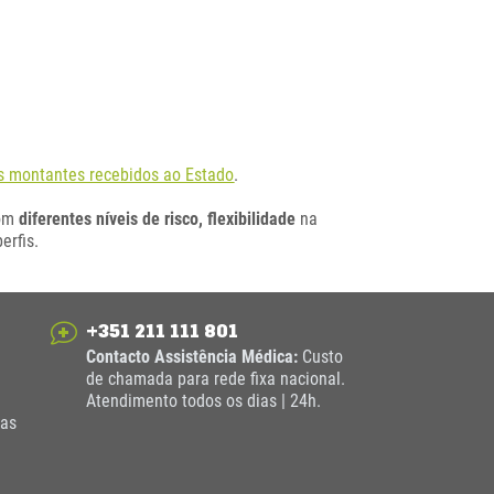
os montantes recebidos ao Estado
.
Com
diferentes níveis de risco, flexibilidade
na
perfis.
+351 211 111 801
Contacto Assistência Médica:
Custo
de chamada para rede fixa nacional.
Atendimento todos os dias | 24h.
das