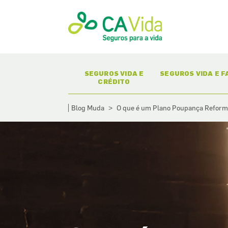
(CURRENT)
(CURR
SEGUROS VIDA E
SEGUROS VIDA E F
CRÉDITO
Blog Muda
O que é um Plano Poupança Refor
>