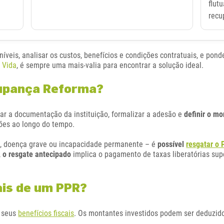
flut
recu
íveis, analisar os custos, benefícios e condições contratuais, e pond
 Vida
, é sempre uma mais-valia para encontrar a solução ideal.
upança Reforma?
ar a documentação da instituição, formalizar a adesão e
definir o mo
ções ao longo do tempo.
 doença grave ou incapacidade permanente – é
possível
resgatar o
,
o resgate antecipado
implica o pagamento de taxas liberatórias sup
cais de um PPR?
 seus
benefícios fiscais
. Os montantes investidos podem ser deduzidos