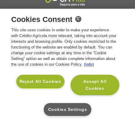
+351 211 111 800
Cookies Consent 🍪
Contacto Geral:
Custo de chamada para
rede fixa nacional. Atendimento das
This site uses cookies in order to make your experience
8h30 às 17h30 - dias úteis.
with Crédito Agrícola more relevant, taking into account your
Envie-nos uma mensagem
interests and browsing profile. Only cookies restricted to the
As suas dúvidas serão esclarecidas o
functioning of the website are enabled by default. You can
mais breve possível.
change your cookie settings at any time in the “Cookie
+351 211 111 801
Setting” option as well as obtain complete information about
Contacto Assistência Médica:
Custo de
the use of cookies in our Cookies Policy.
(info)
chamada para rede fixa nacional.
Atendimento todos os dias | 24h.
Reject All Cookies
Accept All
Cookies
SOLUÇÕES
Cookies Settings
Seguros Vida e Crédito
INSTITUCIONAL
Seguros Vida e Família
Sobre a CA Vida
APOIO AO CLIENTE
Seguros Vida e Saúde
Sustentabilidade