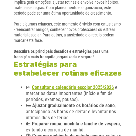
implica gerir emoções, ajustar rotinas e envolve novos hábitos,
materiais e regras. Com planeamento e organização, este
período pode ser uma ótima oportunidade de crescimento.
Para algumas crianças, este momento é vivido com entusiasmo
- reencontrar amigos, conhecer novos professores ou estrear
material escolar. Para outras, a ansiedade e o receio podem
marcar esta fase.
Descubra os principais desafios e estratégias para uma
transição mais tranquila, organizada e segura!
Estratégias para
estabelecer rotinas eficazes
📅
Consultar o calendário escolar 2025/2026
e
marcar as datas importantes (início e fim de
períodos, exames, pausas).
🛏️
Ajustar gradualmente os horários de sono
,
antecipando as horas de deitar e levantar nos
últimos dias de férias.
🎒
Preparar roupa, mochila e lanche de véspera
,
evitando a correria de manhã.
📚
Criar um ambiente de estudo seguro
, calmo e