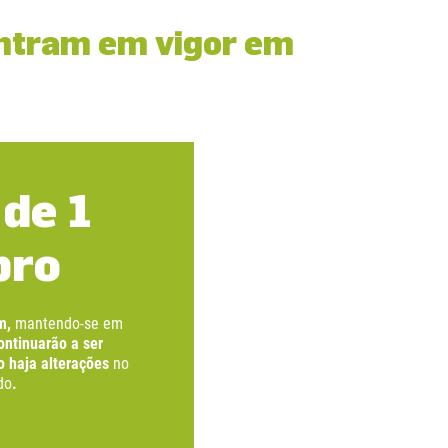
entram em vigor em
 de 1
bro
am,
mantendo-se em
ntinuarão a ser
 haja alterações
no
do
.