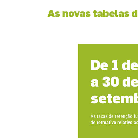
As novas tabelas 
De 1 d
a 30 d
setem
As taxas de retenção 
de
retroativo relativo a