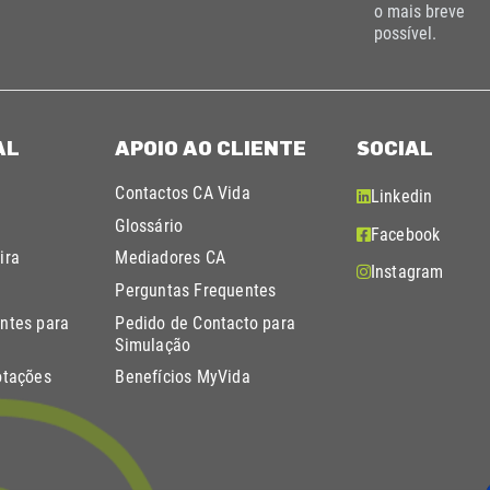
o mais breve
possível.
AL
APOIO AO CLIENTE
SOCIAL
Contactos CA Vida
Linkedin
Glossário
Facebook
ira
Mediadores CA
Instagram
Perguntas Frequentes
ntes para
Pedido de Contacto para
Simulação
otações
Benefícios MyVida