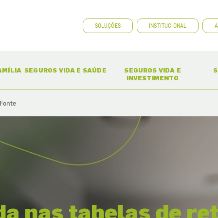
SOLUÇÕES
INSTITUCIONAL
A
ENT)
(CURRENT)
(CURRENT)
AMÍLIA
SEGUROS VIDA E SAÚDE
SEGUROS VIDA E
S
INVESTIMENTO
 Fonte
da nas tabelas de re