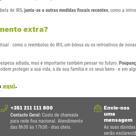
abela de IRS,
junta-se a outras medidas fiscais recentes
, como a intr
imento extra?
itual - como o reembolso do IRS, um bónus ou os retroativos de novas
espesa adiada, mas é importante também pensar no futuro.
Poupanç
podem proteger a sua vida, a da sua família e os seus bens - e em 
a
aqui
.
+351 211 111 800
Envie-nos
uma
Contacto Geral:
Custo de chamada
mensagem
para rede fixa nacional. Atendimento
das 8h30 às 17h30 - dias úteis.
As suas dúvidas
serão esclareci