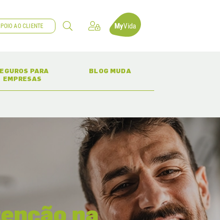
My
Vida
POIO AO CLIENTE
(CURRENT)
(CURRENT)
EGUROS PARA
BLOG MUDA
EMPRESAS
tenção na