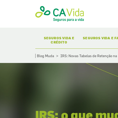
(CURRENT)
(CURR
SEGUROS VIDA E
SEGUROS VIDA E F
CRÉDITO
Blog Muda
IRS: Novas Tabelas de Retenção na
>
IRS: o que mu