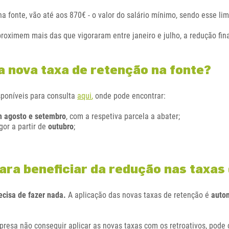
 fonte, vão até aos 870€ - o valor do salário mínimo, sendo esse
li
roximem mais das que vigoraram entre janeiro e julho, a redução fina
 nova taxa de retenção na fonte?
sponíveis para consulta
aqui
,
onde pode encontrar:
em agosto e setembro
, com a respetiva parcela a abater;
gor a partir de
outubro
;
para beneficiar da redução nas taxas
ecisa de fazer nada.
A aplicação das novas taxas de retenção é
autom
mpresa não conseguir aplicar as novas taxas com os retroativos, pode 