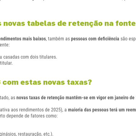
 novas tabelas de retenção na font
endimentos mais baixos
, também as
pessoas com deficiência
são esp
mente:
 casadas com dois titulares.
itular.
 com estas novas taxas?
tado, as
novas taxas de retenção mantêm-se em vigor em janeiro de
lativa aos rendimentos de 2025), a
maioria das pessoas terá um ree
erto depende de fatores como:
inásios, restauração, etc.).