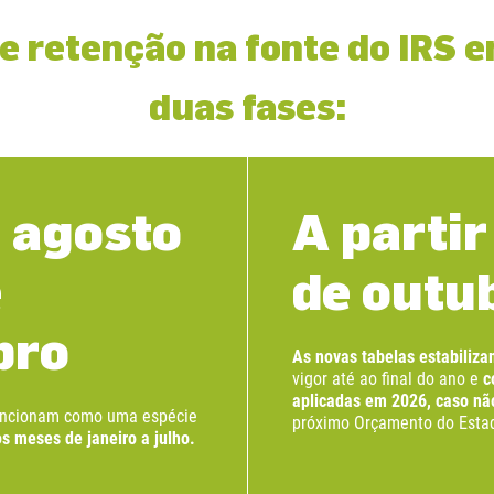
de retenção na fonte do IRS 
duas fases:
e agosto
A partir
e
de outu
bro
As novas tabelas estabiliz
vigor até ao final do ano e
co
aplicadas em 2026, caso não
funcionam como uma espécie
próximo Orçamento do Esta
os meses de janeiro a julho.