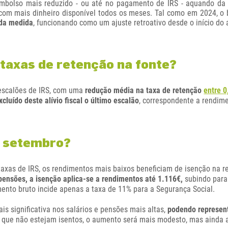
eembolso mais reduzido - ou até no pagamento de IRS - aquando da
 com mais dinheiro disponível todos os meses. Tal como em 2024, o 
 da medida
, funcionando como um ajuste retroativo desde o início do 
 taxas de retenção na fonte?
 escalões de IRS, com uma
redução média na taxa de retenção
entre 0
xcluído deste alívio fiscal o último escalão
, correspondente a rendime
e setembro?
axas de IRS, os rendimentos mais baixos beneficiam de isenção na r
pensões, a isenção aplica-se a rendimentos até 1.116€,
subindo para
mento bruto incide apenas a taxa de 11% para a Segurança Social.
is significativa nos salários e pensões mais altas,
podendo represent
 que não estejam isentos, o aumento será mais modesto, mas ainda a