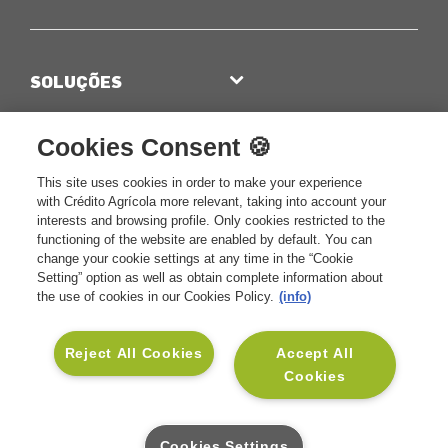
SOLUÇÕES
Seguros Vida e Crédito
INSTITUCIONAL
Cookies Consent 🍪
Seguros Vida e Família
Sobre a CA Vida
APOIO AO CLIENTE
Seguros Vida e Saúde
This site uses cookies in order to make your experience
Sustentabilidade
Contactos CA Vida
SOCIAL
with Crédito Agrícola more relevant, taking into account your
Seguros Vida e Investimento
Informação Financeira
interests and browsing profile. Only cookies restricted to the
Glossário
Linkedin
functioning of the website are enabled by default. You can
Seguros para Empresas
Informação Legal
Mediadores CA
change your cookie settings at any time in the “Cookie
Facebook
Setting” option as well as obtain complete information about
Blog Muda
Informações Relevantes para
Perguntas Frequentes
the use of cookies in our Cookies Policy.
(info)
Instagram
o Cliente
Pedido de Contacto para
Rentabilidades e Cotações
Simulação
Reject All Cookies
Accept All
Cookies
Benefícios MyVida
Cookies Settings