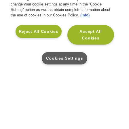
change your cookie settings at any time in the “Cookie
Setting” option as well as obtain complete information about
the use of cookies in our Cookies Policy.
(info)
Reject All Cookies
Accept All
Cookies
+351 211 111 800
Contacto Geral:
Custo de chamada para
rede fixa nacional. Atendimento das
Cookies Settings
8h30 às 17h30 - dias úteis.
Envie-nos uma mensagem
As suas dúvidas serão esclarecidas o
mais breve possível.
+351 211 111 801
Contacto Assistência Médica:
Custo de
chamada para rede fixa nacional.
Atendimento todos os dias | 24h.
SOLUÇÕES