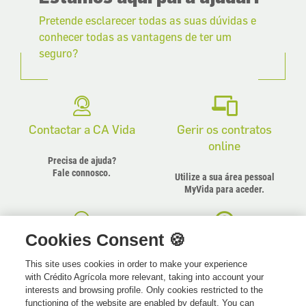
Pretende esclarecer todas as suas dúvidas e
conhecer todas as vantagens de ter um
seguro?
Contactar a CA Vida
Gerir os contratos
online
Precisa de ajuda?
Fale connosco.
Utilize a sua área pessoal
MyVida para aceder.
Cookies Consent 🍪
Onde Estamos
FAQ para dúvidas
This site uses cookies in order to make your experience
Encontre a Agência CA
Esclareça de forma imediata
with Crédito Agrícola more relevant, taking into account your
mais perto de si
pequenas dúvidas.
interests and browsing profile. Only cookies restricted to the
Nós ajudamos!
functioning of the website are enabled by default. You can