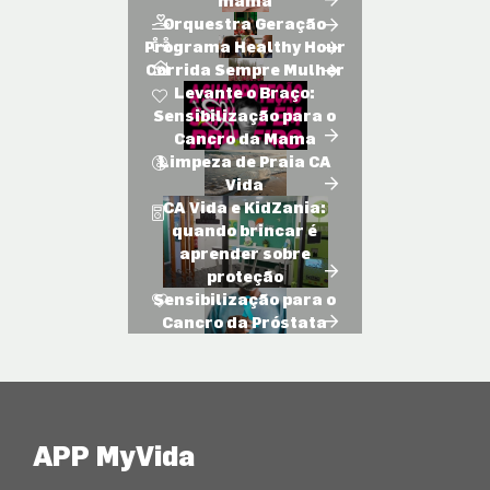
mama
Orquestra Geração
Programa Healthy Hour
Corrida Sempre Mulher
Levante o Braço:
Sensibilização para o
Cancro da Mama
Limpeza de Praia CA
Vida
CA Vida e KidZania:
quando brincar é
aprender sobre
proteção
Sensibilização para o
Cancro da Próstata
APP MyVida